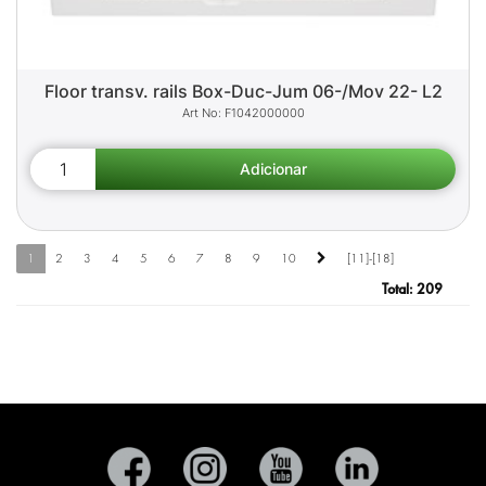
Floor transv. rails Box-Duc-Jum 06-/Mov 22- L2
F1042000000
1
2
3
4
5
6
7
8
9
10
[11]-[18]
Total:
209