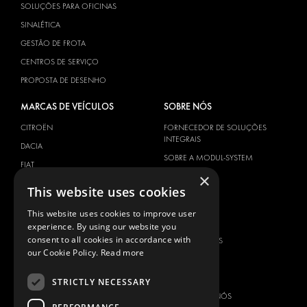
SOLUÇÕES PARA OFICINAS
SINALÉTICA
GESTÃO DE FROTA
CENTROS DE SERVIÇO
PROPOSTA DE DESENHO
MARCAS DE VEÍCULOS
SOBRE NÓS
CITROËN
FORNECEDOR DE SOLUÇÕES
INTEGRAIS
DACIA
SOBRE A MODUL-SYSTEM
FIAT
×
DOWNLOADS
FORD
This website uses cookies
NOTÍCIAS
HYUNDAI
This website uses cookies to improve user
CONTACTOS
IVECO
experience. By using our website you
MAN
consent to all cookies in accordance with
CONTACTE-NOS
our Cookie Policy.
Read more
MAXUS
FAQ
MERCEDES
IMPRENSA
STRICTLY NECESSARY
NISSAN
ASSOCIE-SE A NÓS