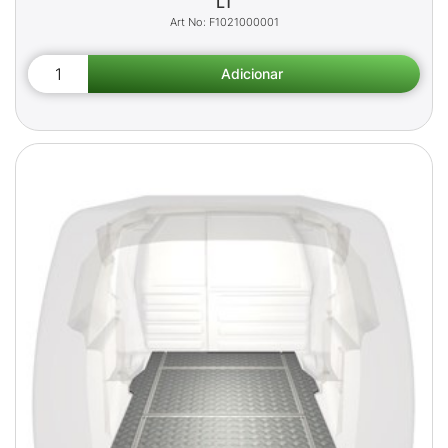
L1
F1021000001