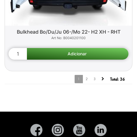
Bulkhead Bo/Du/Ju 06-/Mo 22- H2 XH - RHT
B0040201100
1
2
3
Total:
36