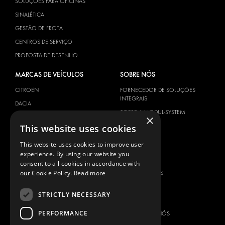
SOLUÇÕES PARA OFICINAS
SINALÉTICA
GESTÃO DE FROTA
CENTROS DE SERVIÇO
PROPOSTA DE DESENHO
MARCAS DE VEÍCULOS
SOBRE NÓS
CITROËN
FORNECEDOR DE SOLUÇÕES
INTEGRAIS
DACIA
SOBRE A MODUL-SYSTEM
×
FIAT
DOWNLOADS
This website uses cookies
FORD
NOTÍCIAS
This website uses cookies to improve user
HYUNDAI
experience. By using our website you
CONTACTOS
IVECO
consent to all cookies in accordance with
MAN
our Cookie Policy.
Read more
CONTACTE-NOS
MAXUS
FAQ
STRICTLY NECESSARY
MERCEDES
IMPRENSA
NISSAN
PERFORMANCE
ASSOCIE-SE A NÓS