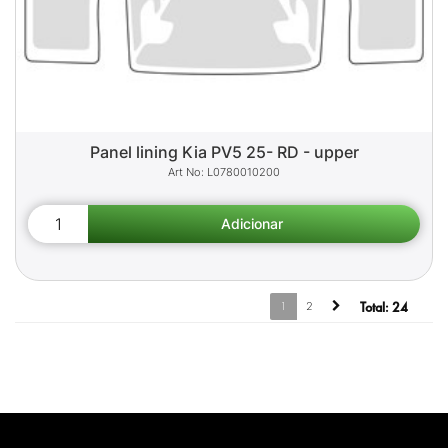
Panel lining Kia PV5 25- RD - upper
L0780010200
1
2
Total:
24