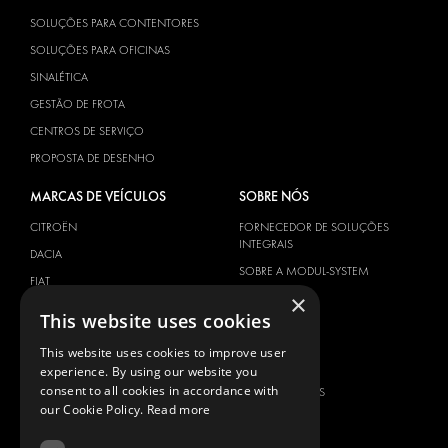
SOLUÇÕES PARA CONTENTORES
SOLUÇÕES PARA OFICINAS
SINALÉTICA
GESTÃO DE FROTA
CENTROS DE SERVIÇO
PROPOSTA DE DESENHO
MARCAS DE VEÍCULOS
SOBRE NÓS
CITROËN
FORNECEDOR DE SOLUÇÕES
INTEGRAIS
DACIA
SOBRE A MODUL-SYSTEM
FIAT
×
DOWNLOADS
FORD
This website uses cookies
NOTÍCIAS
HYUNDAI
This website uses cookies to improve user
CONTACTOS
IVECO
experience. By using our website you
MAN
consent to all cookies in accordance with
CONTACTE-NOS
our Cookie Policy.
Read more
MAXUS
FAQ
MERCEDES
IMPRENSA