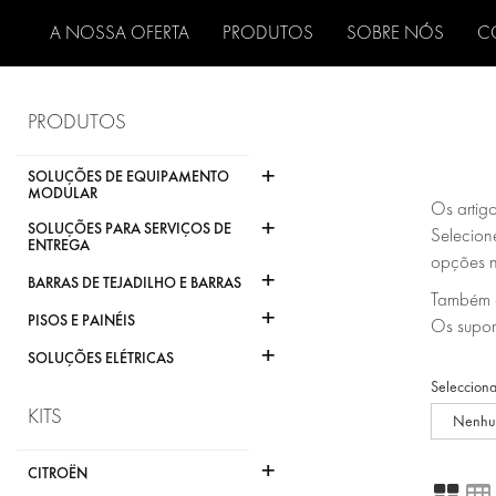
A NOSSA OFERTA
PRODUTOS
SOBRE NÓS
C
PRODUTOS
+
SOLUÇÕES DE EQUIPAMENTO
MODULAR
Os artig
+
SOLUÇÕES PARA SERVIÇOS DE
Selecione
ENTREGA
opções n
+
BARRAS DE TEJADILHO E BARRAS
Também d
+
PISOS E PAINÉIS
Os supor
+
SOLUÇÕES ELÉTRICAS
Selecciona
KITS
Nenhu
+
CITROËN