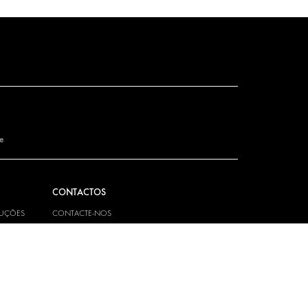
de
CONTACTOS
LUÇÕES
CONTACTE-NOS
FAQ
TEM
IMPRENSA
ASSOCIE-SE A NÓS
OPORTUNIDADES DE
EMPREGO