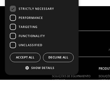
STRICTLY NECESSARY
PERFORMANCE
TARGETING
FUNCTIONALITY
UNCLASSIFIED
A
ACCEPT ALL
DECLINE ALL
SHOW DETAILS
A NOSSA OFERTA
PRODU
SOLUÇÕES DE EQUIPAMENTO
SOLUÇÕ
MODULAR
MODULA
SOLUÇÕES PARA SERVIÇOS DE
SOLUÇÕE
ENTREGA
ENTREG
PISOS E PAINÉIS
PISOS E 
SOLUÇÕES ELÉTRICAS
SOLUÇÕE