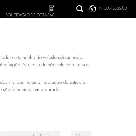
INICIAR SESSÃO
SOLICITAÇÃO DE COTAÇÃO
modelo e tamanho do veículo selecionado.
rrinha furgão. No caso de não selecionar essas
 kits, destina-se à instalação da estrutura.
de são fornecidos em separado.