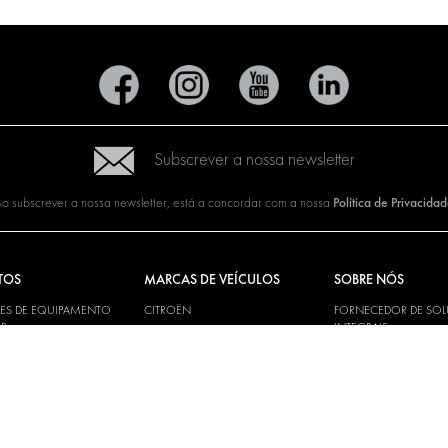
Subscrever a nossa newsletter
Política de Privacida
o subscrever a nossa newsletter, está a concordar com a nossa
TOS
MARCAS DE VEÍCULOS
SOBRE NÓS
ES DE EQUIPAMENTO
CITROËN
FORNECEDOR DE SO
R
INTEGRAIS
DACIA
S PARA SERVIÇOS DE
SOBRE A MODUL-SYS
FIAT
A
DOWNLOADS
FORD
PAINÉIS
NOTÍCIAS
HYUNDAI
S ELÉTRICAS
IVECO