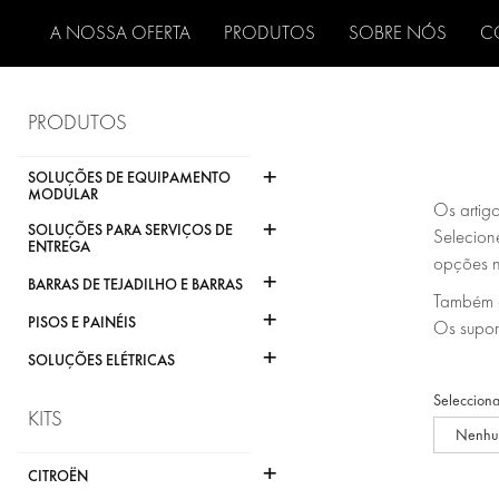
A NOSSA OFERTA
PRODUTOS
SOBRE NÓS
C
PRODUTOS
+
SOLUÇÕES DE EQUIPAMENTO
MODULAR
Os artig
+
SOLUÇÕES PARA SERVIÇOS DE
Selecione
ENTREGA
opções n
+
BARRAS DE TEJADILHO E BARRAS
Também d
+
PISOS E PAINÉIS
Os supor
+
SOLUÇÕES ELÉTRICAS
Selecciona
KITS
Nenhu
+
CITROËN