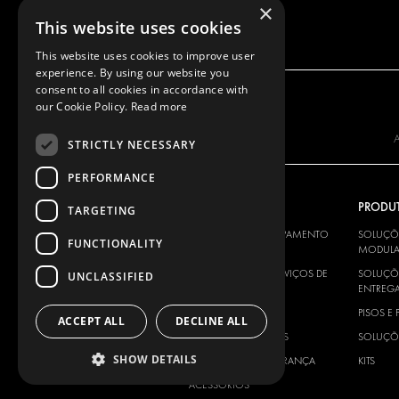
×
This website uses cookies
This website uses cookies to improve user
experience. By using our website you
consent to all cookies in accordance with
our Cookie Policy.
Read more
A
STRICTLY NECESSARY
PERFORMANCE
A NOSSA OFERTA
PRODU
TARGETING
SOLUÇÕES DE EQUIPAMENTO
SOLUÇÕ
FUNCTIONALITY
MODULAR
MODULA
SOLUÇÕES PARA SERVIÇOS DE
SOLUÇÕE
UNCLASSIFIED
ENTREGA
ENTREG
PISOS E PAINÉIS
PISOS E 
ACCEPT ALL
DECLINE ALL
SOLUÇÕES ELÉTRICAS
SOLUÇÕE
SHOW DETAILS
PRODUTOS DE SEGURANÇA
KITS
ACESSÓRIOS