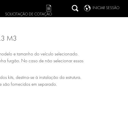
INICIAR SESSÃO
SOLICITAÇÃO DE COTAÇÃO
.3 M3
modelo e tamanho do veículo selecionado.
rrinha furgão. No caso de não selecionar essas
 kits, destina-se à instalação da estrutura.
de são fornecidos em separado.