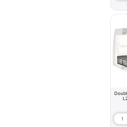
Doubl
L2