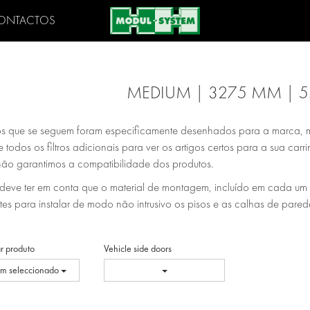
ONTACTOS
MEDIUM | 3275 MM | 5
os que se seguem foram especificamente desenhados para a marca, 
 todos os filtros adicionais para ver os artigos certos para a sua ca
ão garantimos a compatibilidade dos produtos.
eve ter em conta que o material de montagem, incluído em cada um dos
tes para instalar de modo não intrusivo os pisos e as calhas de pare
r produto
Vehicle side doors
m seleccionado