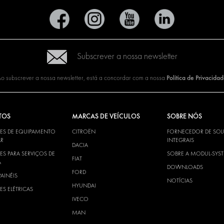
Subscrever a nossa newsletter
Política de Privacida
o subscrever a nossa newsletter, está a concordar com a nossa
TOS
MARCAS DE VEÍCULOS
SOBRE NÓS
ES DE EQUIPAMENTO
CITROËN
FORNECEDOR DE SO
R
INTEGRAIS
DACIA
S PARA SERVIÇOS DE
SOBRE A MODUL-SYS
FIAT
A
DOWNLOADS
FORD
PAINÉIS
NOTÍCIAS
HYUNDAI
S ELÉTRICAS
IVECO
MAN