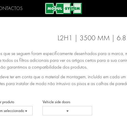
ONTACTOS
L2H1 | 3500 MM | 6.
os que se seguem foram especificamente desenhados para a marca, 
 todos os filtros adicionais para ver os artigos certos para a sua ca
ão garantimos a compatibilidade dos produtos.
eve ter em conta que o material de montagem, incluído em cada um dos
tes para instalar de modo não intrusivo os pisos e as calhas de pare
r produto
Vehicle side doors
m seleccionado