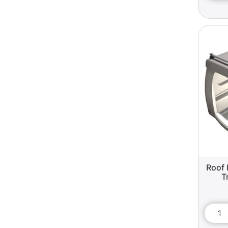
Roof 
T