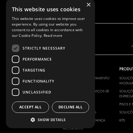
×
This website uses cookies
This website uses cookies to improve user
experience. By using our website you
consent to all cookies in accordance with
our Cookie Policy.
Read more
A
STRICTLY NECESSARY
PERFORMANCE
A NOSSA OFERTA
PRODU
TARGETING
SOLUÇÕES DE EQUIPAMENTO
SOLUÇÕ
FUNCTIONALITY
MODULAR
MODULA
SOLUÇÕES PARA SERVIÇOS DE
SOLUÇÕE
UNCLASSIFIED
ENTREGA
ENTREG
PISOS E PAINÉIS
PISOS E 
ACCEPT ALL
DECLINE ALL
SOLUÇÕES ELÉTRICAS
SOLUÇÕE
SHOW DETAILS
PRODUTOS DE SEGURANÇA
KITS
ACESSÓRIOS