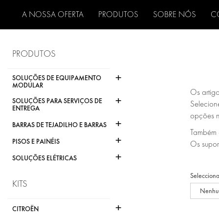
A NOSSA OFERTA
PRODUTOS
SOBRE NÓS
C
PRODUTOS
+
SOLUÇÕES DE EQUIPAMENTO
MODULAR
Os artig
+
SOLUÇÕES PARA SERVIÇOS DE
Selecione
ENTREGA
opções n
+
BARRAS DE TEJADILHO E BARRAS
Também d
+
PISOS E PAINÉIS
Os supor
+
SOLUÇÕES ELÉTRICAS
Selecciona
KITS
Nenhu
+
CITROËN