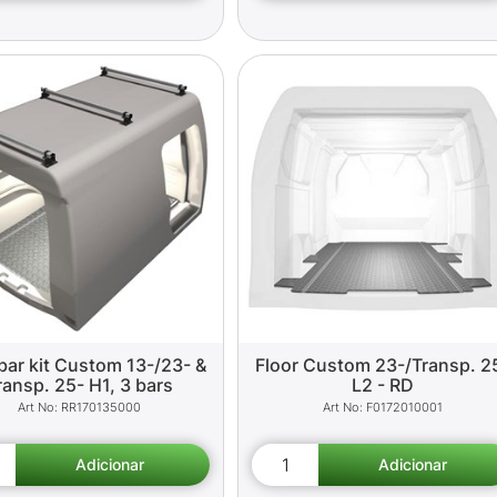
bar kit Custom 13-/23- &
Floor Custom 23-/Transp. 2
ransp. 25- H1, 3 bars
L2 - RD
RR170135000
F0172010001