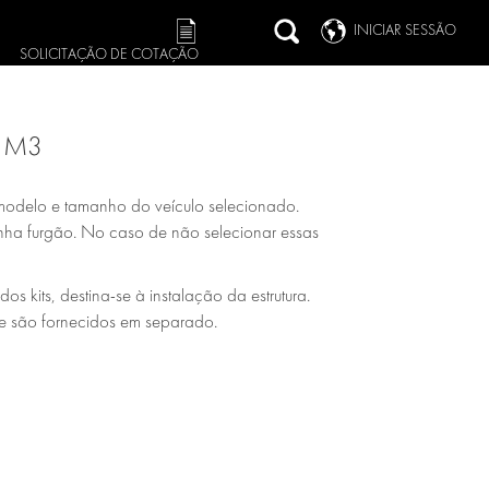
INICIAR SESSÃO
SOLICITAÇÃO DE COTAÇÃO
8 M3
modelo e tamanho do veículo selecionado.
rrinha furgão. No caso de não selecionar essas
 kits, destina-se à instalação da estrutura.
de são fornecidos em separado.