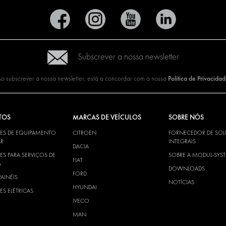
Subscrever a nossa newsletter
Política de Privacida
o subscrever a nossa newsletter, está a concordar com a nossa
TOS
MARCAS DE VEÍCULOS
SOBRE NÓS
ES DE EQUIPAMENTO
CITROËN
FORNECEDOR DE SO
R
INTEGRAIS
DACIA
S PARA SERVIÇOS DE
SOBRE A MODUL-SYS
FIAT
A
DOWNLOADS
FORD
PAINÉIS
NOTÍCIAS
HYUNDAI
S ELÉTRICAS
IVECO
MAN