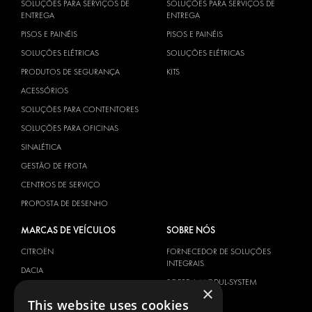
SOLUÇÕES PARA SERVIÇOS DE
SOLUÇÕES PARA SERVIÇOS DE
ENTREGA
ENTREGA
PISOS E PAINÉIS
PISOS E PAINÉIS
SOLUÇÕES ELÉTRICAS
SOLUÇÕES ELÉTRICAS
PRODUTOS DE SEGURANÇA
KITS
ACESSÓRIOS
SOLUÇÕES PARA CONTENTORES
SOLUÇÕES PARA OFICINAS
SINALÉTICA
GESTÃO DE FROTA
CENTROS DE SERVIÇO
PROPOSTA DE DESENHO
MARCAS DE VEÍCULOS
SOBRE NÓS
CITROËN
FORNECEDOR DE SOLUÇÕES
INTEGRAIS
DACIA
SOBRE A MODUL-SYSTEM
×
FIAT
DOWNLOADS
This website uses cookies
FORD