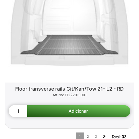
Floor transverse rails Cit/Kan/Tow 21- L2 - RD
F1222010001
1
2
3
Total:
33