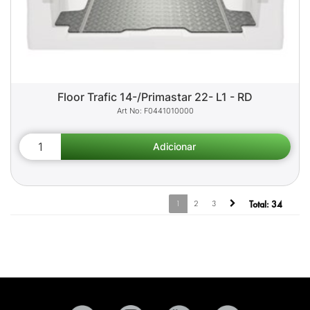
Floor Trafic 14-/Primastar 22- L1 - RD
F0441010000
1
2
3
Total:
34