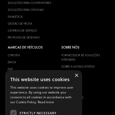
SOLUÇÕES PARA CONTENTORES
SOLUÇÕES PARA OFICINAS
SINALÉTICA
GESTÃO DE FROTA
CENTROS DE SERVIÇO
PROPOSTA DE DESENHO
MARCAS DE VEÍCULOS
SOBRE NÓS
CITROËN
FORNECEDOR DE SOLUÇÕES
INTEGRAIS
DACIA
SOBRE A MODUL-SYSTEM
FIAT
×
DOWNLOADS
FORD
This website uses cookies
NOTÍCIAS
HYUNDAI
This website uses cookies to improve user
CONTACTOS
IVECO
experience. By using our website you
MAN
consent to all cookies in accordance with
CONTACTE-NOS
our Cookie Policy.
Read more
MAXUS
FAQ
MERCEDES
IMPRENSA
STRICTLY NECESSARY