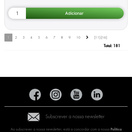
1
2
3
4
5
6
7
8
9
10
[11]-[16]
Total:
181
Subscrever a nossa newsletter
Política
Ao subscrever a nossa newsletter, está a concordar com a nossa