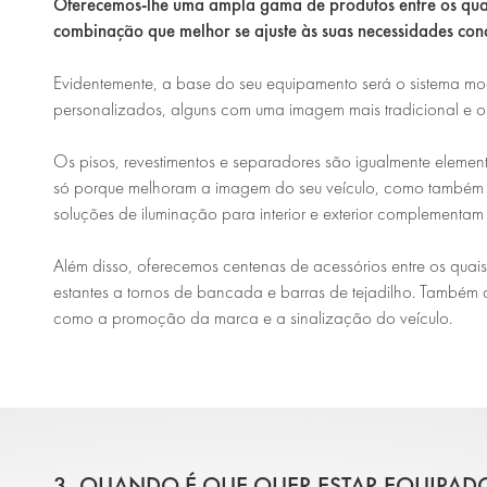
Oferecemos-lhe uma ampla gama de produtos entre os quai
combinação que melhor se ajuste às suas necessidades conc
Evidentemente, a base do seu equipamento será o sistema m
personalizados, alguns com uma imagem mais tradicional e ou
Os pisos, revestimentos e separadores são igualmente element
só porque melhoram a imagem do seu veículo, como também 
soluções de iluminação para interior e exterior complementam 
Além disso, oferecemos centenas de acessórios entre os quai
estantes a tornos de bancada e barras de tejadilho. Também c
como a promoção da marca e a sinalização do veículo.
3. QUANDO É QUE QUER ESTAR EQUIPAD